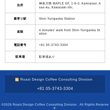
神奈川県 MAPLE GF, 1-6-3, Kamiasao, A
住所
sao-ku, Kawasaki-shi,
最寄り駅
Shin-Yurigaoka Station
4 minutes' walk from Shin-Yurigaoka St
道順
ation
電話番号
+81 05-3743-3304
駐車場
駐車場あり
Roast Design Coffee Consulting Division
+81 05-3743-3304
©2026
Roast Design Coffee Consulting Division
. All Rights Reserve
d.